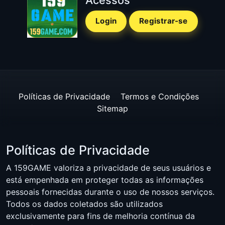
Login
Registrar-se
Políticas de Privacidade
Termos e Condições
Sitemap
Políticas de Privacidade
A 159GAME valoriza a privacidade de seus usuários e
está empenhada em proteger todas as informações
pessoais fornecidas durante o uso de nossos serviços.
Todos os dados coletados são utilizados
exclusivamente para fins de melhoria contínua da