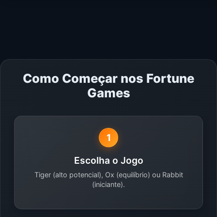
Como Começar nos Fortune
Games
1
Escolha o Jogo
Tiger (alto potencial), Ox (equilíbrio) ou Rabbit
(iniciante).