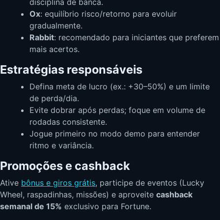
disciplina de banca.
Ox
: equilíbrio risco/retorno para evoluir
gradualmente.
Rabbit
: recomendado para iniciantes que preferem
mais acertos.
Estratégias responsáveis
Defina meta de lucro (ex.: +30–50%) e um limite
de perda/dia.
Evite dobrar após perdas; foque em volume de
rodadas consistente.
Jogue primeiro no modo demo para entender
ritmo e variância.
Promoções e cashback
Ative
bônus e giros grátis
, participe de eventos (Lucky
Wheel, raspadinhas, missões) e aproveite
cashback
semanal de 15%
exclusivo para Fortune.