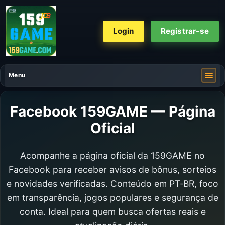
Login
Registrar-se
Menu
Facebook 159GAME — Página
Oficial
Acompanhe a página oficial da 159GAME no
Facebook para receber avisos de bônus, sorteios
e novidades verificadas. Conteúdo em PT‑BR, foco
em transparência, jogos populares e segurança de
conta. Ideal para quem busca ofertas reais e